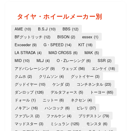
タイヤ・ホイールメーカー別
AME
(10)
B.S.J
(10)
BBS
(12)
BFグットリッチ
(12)
BISON
(2)
essex
(1)
Exceeder
(9)
G・SPEED
(14)
KIT
(18)
LA STRADA
(4)
MAD CROSS
(6)
MAK
(5)
MID
(10)
MLJ
(4)
O・Zレーシング
(6)
SSR
(2)
アドバンレーシング
(9)
ウェッズ
(56)
エンケイ
(18)
クムホ
(2)
クリムソン
(4)
グットイヤー
(3)
グッドイヤー
(10)
ケンダ
(2)
コンチネンタル
(23)
ダンロップ
(126)
デルタフォース
(5)
トーヨー
(65)
ドォール
(1)
ニットー
(6)
ネクセン
(4)
ノキアン
(16)
ハンコック
(6)
ピレリ
(37)
ファブレス
(2)
ファルケン
(4)
ブリヂストン
(79)
マッドスター
(3)
ミシュラン
(125)
モンスタ
(6)