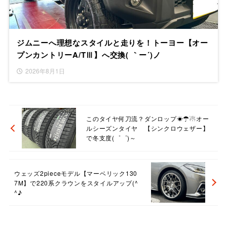
ジムニーへ理想なスタイルと走りを！トーヨー【オー
プンカントリーA/TⅢ】へ交換( ｀ー´)ノ
2026年8月1日
このタイヤ何刀流？ダンロップ☀☂☃オー
ルシーズンタイヤ 【シンクロウェザー】
で冬支度(゜゜)～
ウェッズ2pieceモデル【マーベリック130
7M】で220系クラウンをスタイルアップ(^
^♪