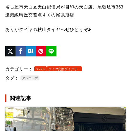
名古屋市天白区天白郵便局が目印の天白店、尾張旭市363
瀬港線晴丘交差点すぐの尾張旭店
ありがタイヤの秋山タイヤへぜひどうぞ♪
カテゴリー：
スバル
タイヤ交換ダイアリー
タグ：
ダンロップ
関連記事