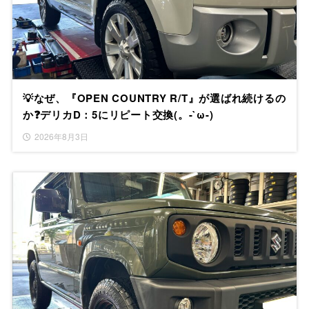
💡なぜ、『OPEN COUNTRY R/T』が選ばれ続けるの
か❓デリカD：5にリピート交換(。-`ω-)
2026年8月3日