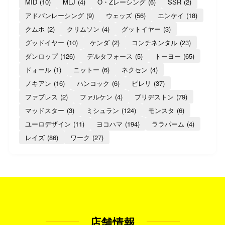
MID
(10)
MLJ
(4)
O・Zレーシング
(6)
SSR
(2)
アドバンレーシング
(9)
ウェッズ
(56)
エンケイ
(18)
クムホ
(2)
クリムソン
(4)
グットイヤー
(3)
グッドイヤー
(10)
ケンダ
(2)
コンチネンタル
(23)
ダンロップ
(126)
デルタフォース
(5)
トーヨー
(65)
ドォール
(1)
ニットー
(6)
ネクセン
(4)
ノキアン
(16)
ハンコック
(6)
ピレリ
(37)
ファブレス
(2)
ファルケン
(4)
ブリヂストン
(79)
マッドスター
(3)
ミシュラン
(124)
モンスタ
(6)
ユーロデザイン
(11)
ヨコハマ
(194)
ララパーム
(4)
レイズ
(86)
ワーク
(27)
店舗情報