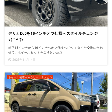
デリカD:5を16インチオフ仕様へスタイルチェンジ
<(｀^´)>
純正18インチから16インチへオフ仕様へ<`ヘ´> タイヤ交換に合わ
せて、ホイールセットをご検討いただ…
2025年11月14日
ホイール装着ギャラリー
ミツビシ