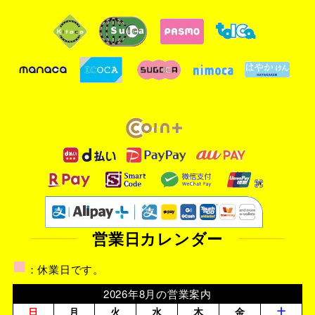
営業日カレンダー
■
：休業日です。
2026年8月の営業案内
日
月
火
水
木
金
土