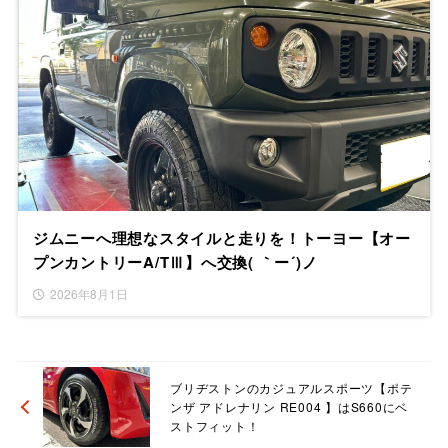
ジムニーへ理想なスタイルと走りを！トーヨー【オー
プンカントリーA/TⅢ】へ交換( ｀ー´)ノ
2026年8月1日
ブリヂストンのカジュアルスポーツ【ポテ
ンザ アドレナリン RE004 】はS660にベ
ストフィット！