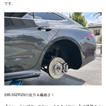
です。
295/35ZR20の迫力＆繊細さ！