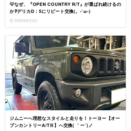
💡なぜ、『OPEN COUNTRY R/T』が選ばれ続けるの
か❓デリカD：5にリピート交換(。-`ω-)
2026年8月3日
ジムニーへ理想なスタイルと走りを！トーヨー【オー
プンカントリーA/TⅢ】へ交換( ｀ー´)ノ