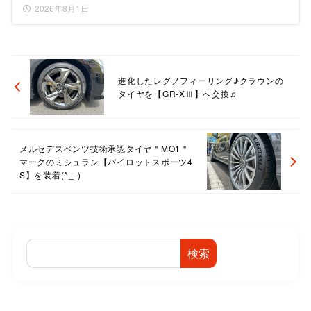
2026年8月1日
進化したレグノフィーリング♪クラウンの
タイヤを【GR-XⅢ】へ交換♬
メルセデスベンツ技術承認タイヤ＂MO1＂
マークのミシュラン【パイロットスポーツ4
S】を装着(^_-)
検索