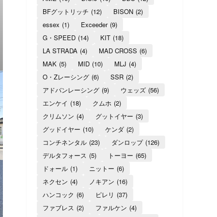
BFグットリッチ
(12)
BISON
(2)
essex
(1)
Exceeder
(9)
G・SPEED
(14)
KIT
(18)
LA STRADA
(4)
MAD CROSS
(6)
MAK
(5)
MID
(10)
MLJ
(4)
O・Zレーシング
(6)
SSR
(2)
アドバンレーシング
(9)
ウェッズ
(56)
エンケイ
(18)
クムホ
(2)
クリムソン
(4)
グットイヤー
(3)
グッドイヤー
(10)
ケンダ
(2)
コンチネンタル
(23)
ダンロップ
(126)
デルタフォース
(5)
トーヨー
(65)
ドォール
(1)
ニットー
(6)
ネクセン
(4)
ノキアン
(16)
ハンコック
(6)
ピレリ
(37)
ファブレス
(2)
ファルケン
(4)