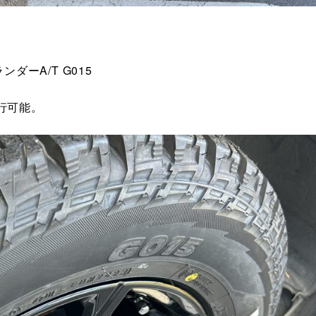
。
ダーA/T G015
行可能。