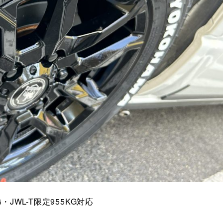
・JWL-T限定955KG対応