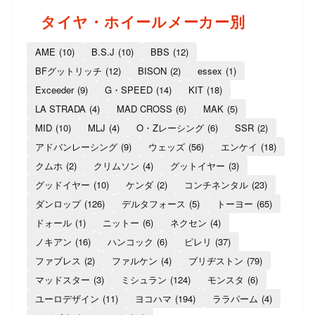
タイヤ・ホイールメーカー別
AME
(10)
B.S.J
(10)
BBS
(12)
BFグットリッチ
(12)
BISON
(2)
essex
(1)
Exceeder
(9)
G・SPEED
(14)
KIT
(18)
LA STRADA
(4)
MAD CROSS
(6)
MAK
(5)
MID
(10)
MLJ
(4)
O・Zレーシング
(6)
SSR
(2)
アドバンレーシング
(9)
ウェッズ
(56)
エンケイ
(18)
クムホ
(2)
クリムソン
(4)
グットイヤー
(3)
グッドイヤー
(10)
ケンダ
(2)
コンチネンタル
(23)
ダンロップ
(126)
デルタフォース
(5)
トーヨー
(65)
ドォール
(1)
ニットー
(6)
ネクセン
(4)
ノキアン
(16)
ハンコック
(6)
ピレリ
(37)
ファブレス
(2)
ファルケン
(4)
ブリヂストン
(79)
マッドスター
(3)
ミシュラン
(124)
モンスタ
(6)
ユーロデザイン
(11)
ヨコハマ
(194)
ララパーム
(4)