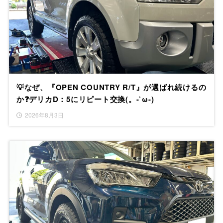
💡なぜ、『OPEN COUNTRY R/T』が選ばれ続けるの
か❓デリカD：5にリピート交換(。-`ω-)
2026年8月3日