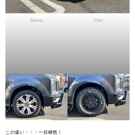
Before
Aft
er
この違い・・・一目瞭然！