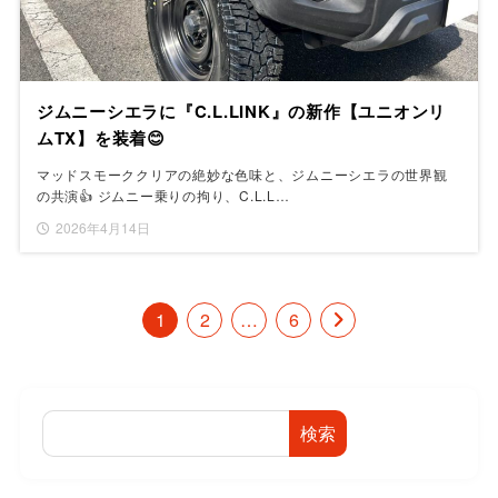
ジムニーシエラに『C.L.LINK』の新作【ユニオンリ
ムTX】を装着😊
マッドスモーククリアの絶妙な色味と、ジムニーシエラの世界観
の共演👍 ジムニー乗りの拘り、C.L.L…
2026年4月14日
1
2
…
6
検索