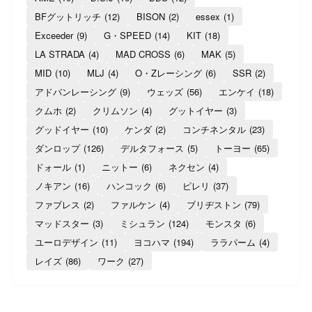
BFグットリッチ
(12)
BISON
(2)
essex
(1)
Exceeder
(9)
G・SPEED
(14)
KIT
(18)
LA STRADA
(4)
MAD CROSS
(6)
MAK
(5)
MID
(10)
MLJ
(4)
O・Zレーシング
(6)
SSR
(2)
アドバンレーシング
(9)
ウェッズ
(56)
エンケイ
(18)
クムホ
(2)
クリムソン
(4)
グットイヤー
(3)
グッドイヤー
(10)
ケンダ
(2)
コンチネンタル
(23)
ダンロップ
(126)
デルタフォース
(5)
トーヨー
(65)
ドォール
(1)
ニットー
(6)
ネクセン
(4)
ノキアン
(16)
ハンコック
(6)
ピレリ
(37)
ファブレス
(2)
ファルケン
(4)
ブリヂストン
(79)
マッドスター
(3)
ミシュラン
(124)
モンスタ
(6)
ユーロデザイン
(11)
ヨコハマ
(194)
ララパーム
(4)
レイズ
(86)
ワーク
(27)