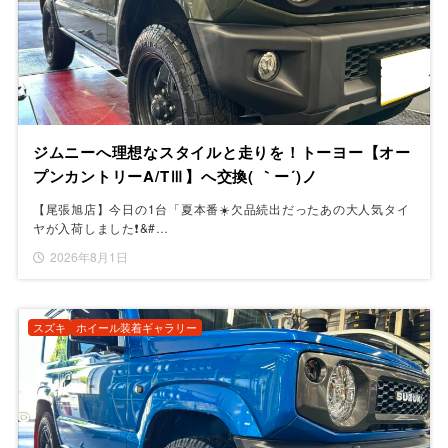
ジムニーへ理想なスタイルと走りを！トーヨー【オー
プンカントリーA/TⅢ】へ交換( ｀ー´)ノ
【尾張旭店】今日の1台「夏本番☀️欠品続出だったあの大人気タイ
ヤが入荷しました❗&#…
2026年8月1日
スズキ
ホイール装着ギャラリー