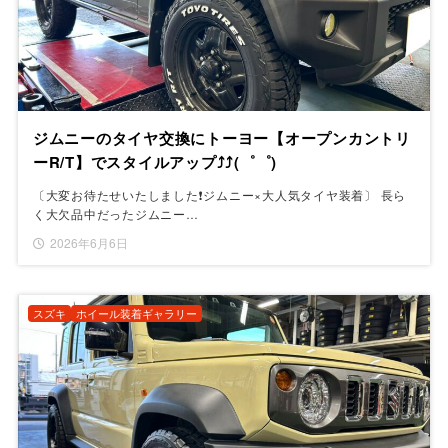
ジムニーのタイヤ交換にトーヨー【オープンカントリ
ーR/T】でスタイルアップ⤴⤴(゜゜)
〔大変お待たせいたしました❗️ジムニー×大人気タイヤ装着〕 長ら
く大欠品中だったジムニー…
2026年6月6日
スズキ
ホイール装着ギャラリー