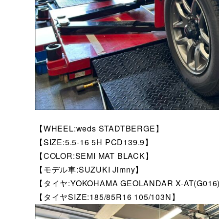
【WHEEL:weds STADTBERGE】
【SIZE:5.5-16 5H PCD139.9】
【COLOR:SEMI MAT BLACK】
【モデル車:SUZUKI Jimny】
【タイヤ:YOKOHAMA GEOLANDAR X-AT(G016
【タイヤSIZE:185/85R16 105/103N】