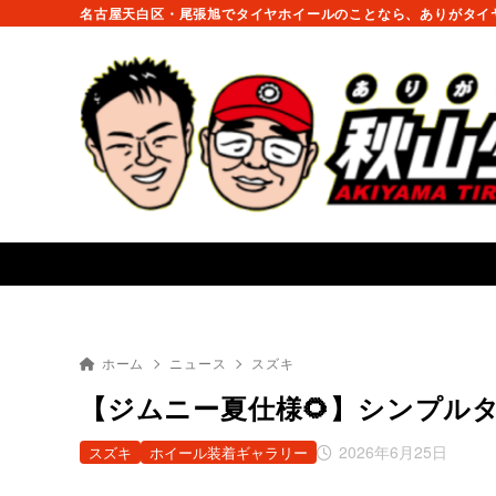
名古屋天白区・尾張旭でタイヤホイールのことなら、ありがタイヤ
ホーム
ニュース
スズキ
【ジムニー夏仕様🌻】シンプル
2026年6月25日
スズキ
ホイール装着ギャラリー