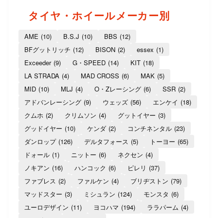
タイヤ・ホイールメーカー別
AME
(10)
B.S.J
(10)
BBS
(12)
BFグットリッチ
(12)
BISON
(2)
essex
(1)
Exceeder
(9)
G・SPEED
(14)
KIT
(18)
LA STRADA
(4)
MAD CROSS
(6)
MAK
(5)
MID
(10)
MLJ
(4)
O・Zレーシング
(6)
SSR
(2)
アドバンレーシング
(9)
ウェッズ
(56)
エンケイ
(18)
クムホ
(2)
クリムソン
(4)
グットイヤー
(3)
グッドイヤー
(10)
ケンダ
(2)
コンチネンタル
(23)
ダンロップ
(126)
デルタフォース
(5)
トーヨー
(65)
ドォール
(1)
ニットー
(6)
ネクセン
(4)
ノキアン
(16)
ハンコック
(6)
ピレリ
(37)
ファブレス
(2)
ファルケン
(4)
ブリヂストン
(79)
マッドスター
(3)
ミシュラン
(124)
モンスタ
(6)
ユーロデザイン
(11)
ヨコハマ
(194)
ララパーム
(4)