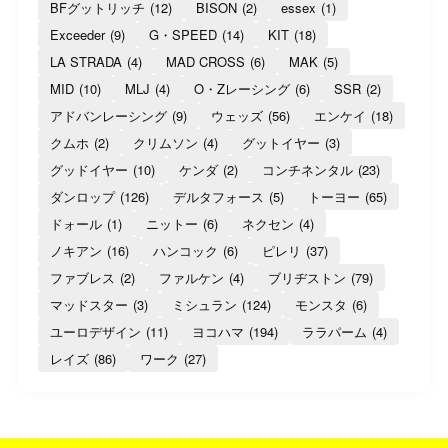
BFグットリッチ
(12)
BISON
(2)
essex
(1)
Exceeder
(9)
G・SPEED
(14)
KIT
(18)
LA STRADA
(4)
MAD CROSS
(6)
MAK
(5)
MID
(10)
MLJ
(4)
O・Zレーシング
(6)
SSR
(2)
アドバンレーシング
(9)
ウェッズ
(56)
エンケイ
(18)
クムホ
(2)
クリムソン
(4)
グットイヤー
(3)
グッドイヤー
(10)
ケンダ
(2)
コンチネンタル
(23)
ダンロップ
(126)
デルタフォース
(5)
トーヨー
(65)
ドォール
(1)
ニットー
(6)
ネクセン
(4)
ノキアン
(16)
ハンコック
(6)
ピレリ
(37)
ファブレス
(2)
ファルケン
(4)
ブリヂストン
(79)
マッドスター
(3)
ミシュラン
(124)
モンスタ
(6)
ユーロデザイン
(11)
ヨコハマ
(194)
ララパーム
(4)
レイズ
(86)
ワーク
(27)