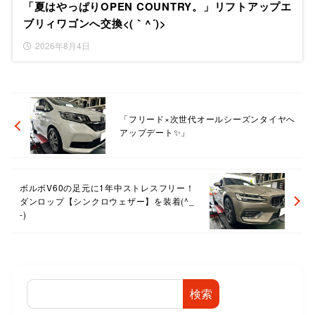
「夏はやっぱりOPEN COUNTRY。」リフトアップエ
ブリィワゴンへ交換<(｀^´)>
2026年8月4日
「フリード×次世代オールシーズンタイヤへ
アップデート✨」
ボルボV60の足元に1年中ストレスフリー！
ダンロップ【シンクロウェザー】を装着(^_
-)
検索