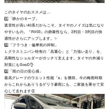
このタイヤのおススメは…
1️⃣「静かのキープ」
遮音性が高い40系だからこそ、タイヤのノイズは気になり
やすいもの。『RV03』の静粛性なら、2列目・3列目の快
適性がさらにアップします。✨
2️⃣「フラつき・偏摩耗の抑制」
Ｌクラスミニバン特有の「高重心」と「力強い走り」を、
高剛性なショルダーがガッチリ支えます。タイヤの外減り
対策にもGooD👌
3️⃣「雨の日の安心感」
最高グレードのウエット性能「a」を獲得。今の梅雨時期
からこれからありうるゲリラ豪雨にも、ご家族を乗せて安
心して走れます👏