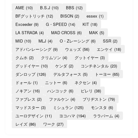
AME
(10)
B.S.J
(10)
BBS
(12)
BFグットリッチ
(12)
BISON
(2)
essex
(1)
Exceeder
(9)
G・SPEED
(14)
KIT
(18)
LA STRADA
(4)
MAD CROSS
(6)
MAK
(5)
MID
(10)
MLJ
(4)
O・Zレーシング
(6)
SSR
(2)
アドバンレーシング
(9)
ウェッズ
(56)
エンケイ
(18)
クムホ
(2)
クリムソン
(4)
グットイヤー
(3)
グッドイヤー
(10)
ケンダ
(2)
コンチネンタル
(23)
ダンロップ
(126)
デルタフォース
(5)
トーヨー
(65)
ドォール
(1)
ニットー
(6)
ネクセン
(4)
ノキアン
(16)
ハンコック
(6)
ピレリ
(38)
ファブレス
(2)
ファルケン
(4)
ブリヂストン
(79)
マッドスター
(3)
ミシュラン
(125)
モンスタ
(6)
ユーロデザイン
(11)
ヨコハマ
(194)
ララパーム
(4)
レイズ
(86)
ワーク
(27)