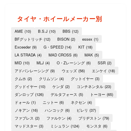
タイヤ・ホイールメーカー別
AME
(10)
B.S.J
(10)
BBS
(12)
BFグットリッチ
(12)
BISON
(2)
essex
(1)
Exceeder
(9)
G・SPEED
(14)
KIT
(18)
LA STRADA
(4)
MAD CROSS
(6)
MAK
(5)
MID
(10)
MLJ
(4)
O・Zレーシング
(6)
SSR
(2)
アドバンレーシング
(9)
ウェッズ
(56)
エンケイ
(18)
クムホ
(2)
クリムソン
(4)
グットイヤー
(3)
グッドイヤー
(10)
ケンダ
(2)
コンチネンタル
(23)
ダンロップ
(126)
デルタフォース
(5)
トーヨー
(65)
ドォール
(1)
ニットー
(6)
ネクセン
(4)
ノキアン
(16)
ハンコック
(6)
ピレリ
(37)
ファブレス
(2)
ファルケン
(4)
ブリヂストン
(79)
マッドスター
(3)
ミシュラン
(124)
モンスタ
(6)