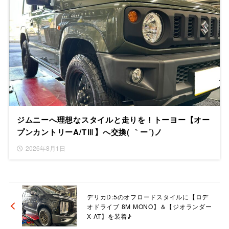
ジムニーへ理想なスタイルと走りを！トーヨー【オー
プンカントリーA/TⅢ】へ交換( ｀ー´)ノ
2026年8月1日
デリカD:5のオフロードスタイルに【ロデ
オドライブ 8M MONO】＆【ジオランダー
X-AT】を装着♪