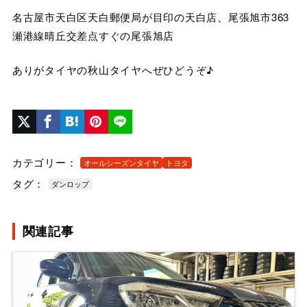
名古屋市天白区天白郵便局が目印の天白店、尾張旭市363
瀬港線晴丘交差点すぐの尾張旭店
ありがタイヤの秋山タイヤへぜひどうぞ♪
カテゴリー：
オールシーズンタイヤ
トヨタ
タグ：
ダンロップ
関連記事