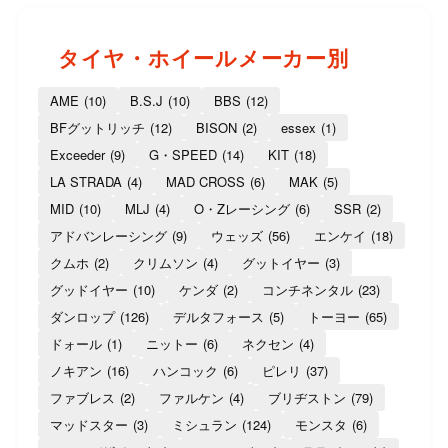
タイヤ・ホイールメーカー別
AME
(10)
B.S.J
(10)
BBS
(12)
BFグットリッチ
(12)
BISON
(2)
essex
(1)
Exceeder
(9)
G・SPEED
(14)
KIT
(18)
LA STRADA
(4)
MAD CROSS
(6)
MAK
(5)
MID
(10)
MLJ
(4)
O・Zレーシング
(6)
SSR
(2)
アドバンレーシング
(9)
ウェッズ
(56)
エンケイ
(18)
クムホ
(2)
クリムソン
(4)
グットイヤー
(3)
グッドイヤー
(10)
ケンダ
(2)
コンチネンタル
(23)
ダンロップ
(126)
デルタフォース
(5)
トーヨー
(65)
ドォール
(1)
ニットー
(6)
ネクセン
(4)
ノキアン
(16)
ハンコック
(6)
ピレリ
(37)
ファブレス
(2)
ファルケン
(4)
ブリヂストン
(79)
マッドスター
(3)
ミシュラン
(124)
モンスタ
(6)