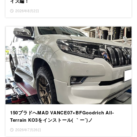
イズ編！
2026年8月2日
150プラドへMAD VANCE07×BFGoodrich All-
Terrain KO3をインストール( ｀ー´)ノ
2026年7月26日