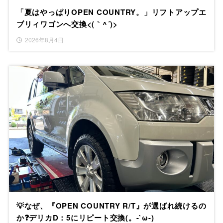
「夏はやっぱりOPEN COUNTRY。」リフトアップエ
ブリィワゴンへ交換<(｀^´)>
2026年8月4日
💡なぜ、『OPEN COUNTRY R/T』が選ばれ続けるの
か❓デリカD：5にリピート交換(。-`ω-)