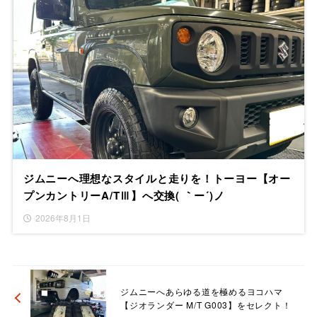
ジムニーへ理想なスタイルと走りを！トーヨー【オー
プンカントリーA/TⅢ】へ交換( ｀ー´)ノ
2026年8月1日
ジムニーへあらゆる道を極めるヨコハマ
【ジオランダー M/T G003】をセレクト！