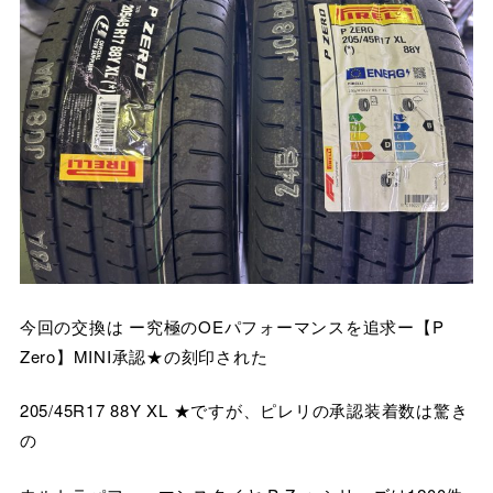
今回の交換は ー究極のOEパフォーマンスを追求ー【P
Zero】MINI承認★の刻印された
205/45R17 88Y XL ★ですが、ピレリの承認装着数は驚き
の