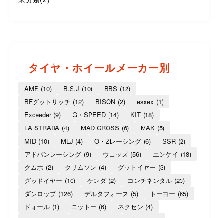
タイヤ・ホイールメーカー別
AME
(10)
B.S.J
(10)
BBS
(12)
BFグットリッチ
(12)
BISON
(2)
essex
(1)
Exceeder
(9)
G・SPEED
(14)
KIT
(18)
LA STRADA
(4)
MAD CROSS
(6)
MAK
(5)
MID
(10)
MLJ
(4)
O・Zレーシング
(6)
SSR
(2)
アドバンレーシング
(9)
ウェッズ
(56)
エンケイ
(18)
クムホ
(2)
クリムソン
(4)
グットイヤー
(3)
グッドイヤー
(10)
ケンダ
(2)
コンチネンタル
(23)
ダンロップ
(126)
デルタフォース
(5)
トーヨー
(65)
ドォール
(1)
ニットー
(6)
ネクセン
(4)