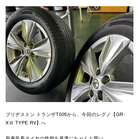
ブリヂストン トランザT005から、今回のレグノ【GR-
XⅢ TYPE RV】へ
新車装着タイヤの性能を基準にちゃんと買い。