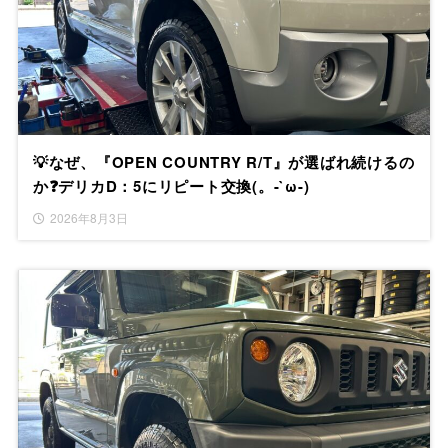
💡なぜ、『OPEN COUNTRY R/T』が選ばれ続けるの
か❓デリカD：5にリピート交換(。-`ω-)
2026年8月3日