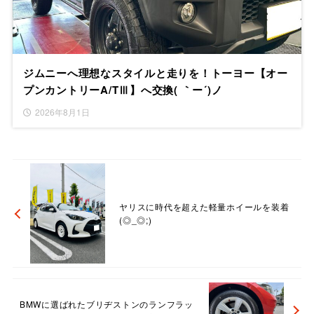
ジムニーへ理想なスタイルと走りを！トーヨー【オー
プンカントリーA/TⅢ】へ交換( ｀ー´)ノ
2026年8月1日
ヤリスに時代を超えた軽量ホイールを装着
(◎_◎;)
BMWに選ばれたブリヂストンのランフラッ