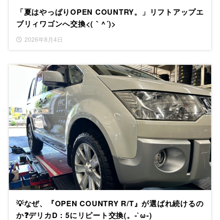
「夏はやっぱりOPEN COUNTRY。」リフトアップエ
ブリィワゴンへ交換<(｀^´)>
2026年8月4日
💡なぜ、『OPEN COUNTRY R/T』が選ばれ続けるの
か❓デリカD：5にリピート交換(。-`ω-)