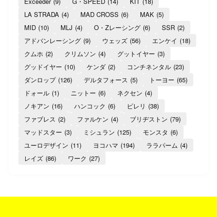
Exceeder
(9)
G・SPEED
(14)
KIT
(18)
LA STRADA
(4)
MAD CROSS
(6)
MAK
(5)
MID
(10)
MLJ
(4)
O・Zレーシング
(6)
SSR
(2)
アドバンレーシング
(9)
ウェッズ
(56)
エンケイ
(18)
クムホ
(2)
クリムソン
(4)
グットイヤー
(3)
グッドイヤー
(10)
ケンダ
(2)
コンチネンタル
(23)
ダンロップ
(126)
デルタフォース
(5)
トーヨー
(65)
ドォール
(1)
ニットー
(6)
ネクセン
(4)
ノキアン
(16)
ハンコック
(6)
ピレリ
(38)
ファブレス
(2)
ファルケン
(4)
ブリヂストン
(79)
マッドスター
(3)
ミシュラン
(125)
モンスタ
(6)
ユーロデザイン
(11)
ヨコハマ
(194)
ララパーム
(4)
レイズ
(86)
ワーク
(27)