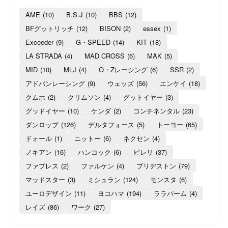
AME
(10)
B.S.J
(10)
BBS
(12)
BFグットリッチ
(12)
BISON
(2)
essex
(1)
Exceeder
(9)
G・SPEED
(14)
KIT
(18)
LA STRADA
(4)
MAD CROSS
(6)
MAK
(5)
MID
(10)
MLJ
(4)
O・Zレーシング
(6)
SSR
(2)
アドバンレーシング
(9)
ウェッズ
(56)
エンケイ
(18)
クムホ
(2)
クリムソン
(4)
グットイヤー
(3)
グッドイヤー
(10)
ケンダ
(2)
コンチネンタル
(23)
ダンロップ
(126)
デルタフォース
(5)
トーヨー
(65)
ドォール
(1)
ニットー
(6)
ネクセン
(4)
ノキアン
(16)
ハンコック
(6)
ピレリ
(37)
ファブレス
(2)
ファルケン
(4)
ブリヂストン
(79)
マッドスター
(3)
ミシュラン
(124)
モンスタ
(6)
ユーロデザイン
(11)
ヨコハマ
(194)
ララパーム
(4)
レイズ
(86)
ワーク
(27)