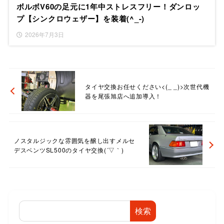
ボルボV60の足元に1年中ストレスフリー！ダンロッ
プ【シンクロウェザー】を装着(^_-)
2026年7月3日
タイヤ交換お任せください<(_ _)>次世代機
器を尾張旭店へ追加導入！
ノスタルジックな雰囲気を醸し出すメルセ
デスベンツSL500のタイヤ交換(´▽｀)
検索