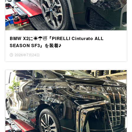
BMW X2に☀☂☃『PIRELLI Cinturato ALL
SEASON SF3』を装着♪
2026年7月24日