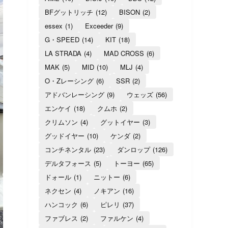
BFグットリッチ
(12)
BISON
(2)
essex
(1)
Exceeder
(9)
G・SPEED
(14)
KIT
(18)
LA STRADA
(4)
MAD CROSS
(6)
MAK
(5)
MID
(10)
MLJ
(4)
O・Zレーシング
(6)
SSR
(2)
アドバンレーシング
(9)
ウェッズ
(56)
エンケイ
(18)
クムホ
(2)
クリムソン
(4)
グットイヤー
(3)
グッドイヤー
(10)
ケンダ
(2)
コンチネンタル
(23)
ダンロップ
(126)
デルタフォース
(5)
トーヨー
(65)
ドォール
(1)
ニットー
(6)
ネクセン
(4)
ノキアン
(16)
ハンコック
(6)
ピレリ
(37)
ファブレス
(2)
ファルケン
(4)