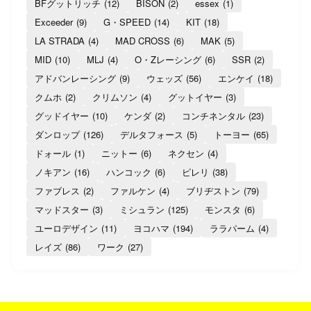
BFグットリッチ
(12)
BISON
(2)
essex
(1)
Exceeder
(9)
G・SPEED
(14)
KIT
(18)
LA STRADA
(4)
MAD CROSS
(6)
MAK
(5)
MID
(10)
MLJ
(4)
O・Zレーシング
(6)
SSR
(2)
アドバンレーシング
(9)
ウェッズ
(56)
エンケイ
(18)
クムホ
(2)
クリムソン
(4)
グットイヤー
(3)
グッドイヤー
(10)
ケンダ
(2)
コンチネンタル
(23)
ダンロップ
(126)
デルタフォース
(5)
トーヨー
(65)
ドォール
(1)
ニットー
(6)
ネクセン
(4)
ノキアン
(16)
ハンコック
(6)
ピレリ
(38)
ファブレス
(2)
ファルケン
(4)
ブリヂストン
(79)
マッドスター
(3)
ミシュラン
(125)
モンスタ
(6)
ユーロデザイン
(11)
ヨコハマ
(194)
ララパーム
(4)
レイズ
(86)
ワーク
(27)