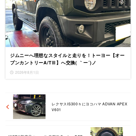
ジムニーへ理想なスタイルと走りを！トーヨー【オー
プンカントリーA/TⅢ】へ交換( ｀ー´)ノ
2026年8月1日
レクサスIS300ｈにヨコハマ ADVAN APEX
V601