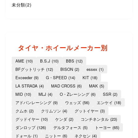
未分類
(2)
タイヤ・ホイールメーカー別
AME
(10)
B.S.J
(10)
BBS
(12)
BFグットリッチ
(12)
BISON
(2)
essex
(1)
Exceeder
(9)
G・SPEED
(14)
KIT
(18)
LA STRADA
(4)
MAD CROSS
(6)
MAK
(5)
MID
(10)
MLJ
(4)
O・Zレーシング
(6)
SSR
(2)
アドバンレーシング
(9)
ウェッズ
(56)
エンケイ
(18)
クムホ
(2)
クリムソン
(4)
グットイヤー
(3)
グッドイヤー
(10)
ケンダ
(2)
コンチネンタル
(23)
ダンロップ
(126)
デルタフォース
(5)
トーヨー
(65)
ドォール
(1)
ニットー
(6)
ネクセン
(4)