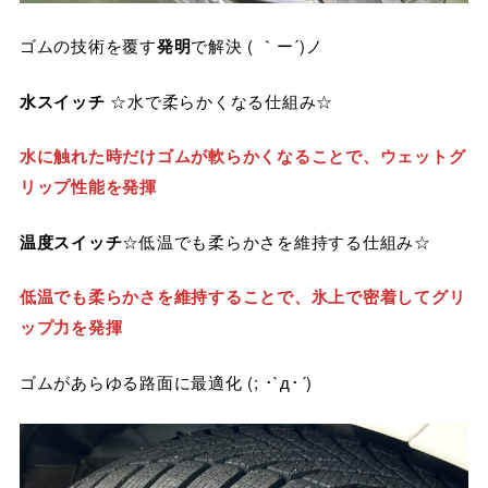
ゴムの技術を覆す
発明
で解決 ( ｀ー´)ノ
水スイッチ
☆水で柔らかくなる仕組み☆
水に触れた時だけゴムが軟らかくなることで、ウェットグ
リップ性能を発揮
温度スイッチ
☆低温でも柔らかさを維持する仕組み☆
低温でも柔らかさを維持することで、氷上で密着してグリ
ップ力を発揮
ゴムがあらゆる路面に最適化 (; ･`д･´)