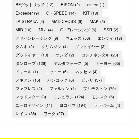
BFグットリッチ
(12)
BISON
(2)
essex
(1)
Exceeder
(9)
G・SPEED
(14)
KIT
(18)
LA STRADA
(4)
MAD CROSS
(6)
MAK
(5)
MID
(10)
MLJ
(4)
O・Zレーシング
(6)
SSR
(2)
アドバンレーシング
(9)
ウェッズ
(56)
エンケイ
(18)
クムホ
(2)
クリムソン
(4)
グットイヤー
(3)
グッドイヤー
(10)
ケンダ
(2)
コンチネンタル
(23)
ダンロップ
(126)
デルタフォース
(5)
トーヨー
(65)
ドォール
(1)
ニットー
(6)
ネクセン
(4)
ノキアン
(16)
ハンコック
(6)
ピレリ
(37)
ファブレス
(2)
ファルケン
(4)
ブリヂストン
(79)
マッドスター
(3)
ミシュラン
(124)
モンスタ
(6)
ユーロデザイン
(11)
ヨコハマ
(194)
ララパーム
(4)
レイズ
(86)
ワーク
(27)