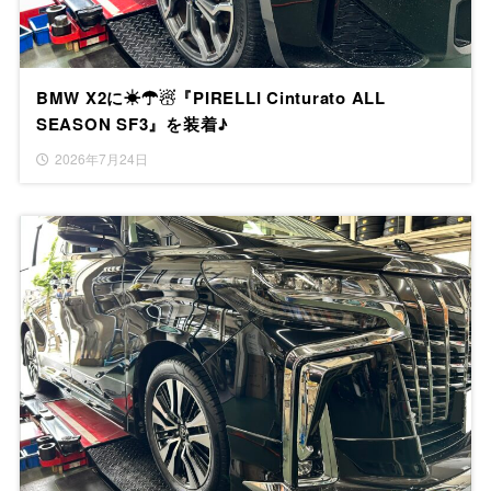
BMW X2に☀☂☃『PIRELLI Cinturato ALL
SEASON SF3』を装着♪
2026年7月24日