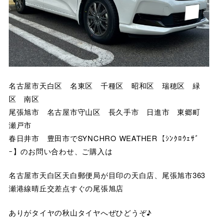
名古屋市天白区 名東区 千種区 昭和区 瑞穂区 緑
区 南区
尾張旭市 名古屋市守山区 長久手市 日進市 東郷町
瀬戸市
春日井市 豊田市でSYNCHRO WEATHER【ｼﾝｸﾛｳｪｻﾞ
ｰ】のお問い合わせ、ご購入は
名古屋市天白区天白郵便局が目印の天白店、尾張旭市363
瀬港線晴丘交差点すぐの尾張旭店
ありがタイヤの秋山タイヤへぜひどうぞ♪