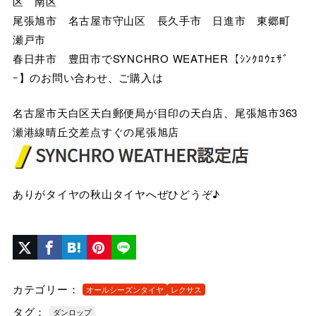
区 南区
尾張旭市 名古屋市守山区 長久手市 日進市 東郷町
瀬戸市
春日井市 豊田市でSYNCHRO WEATHER【ｼﾝｸﾛｳｪｻﾞ
ｰ】のお問い合わせ、ご購入は
名古屋市天白区天白郵便局が目印の天白店、尾張旭市363
瀬港線晴丘交差点すぐの尾張旭店
ありがタイヤの秋山タイヤへぜひどうぞ♪
カテゴリー：
オールシーズンタイヤ
レクサス
タグ：
ダンロップ