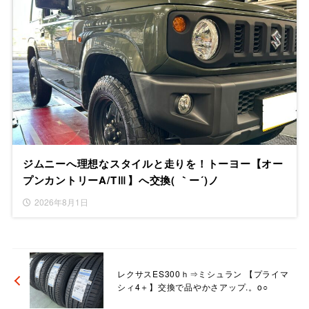
ジムニーへ理想なスタイルと走りを！トーヨー【オー
プンカントリーA/TⅢ】へ交換( ｀ー´)ノ
2026年8月1日
レクサスES300ｈ⇒ミシュラン 【プライマ
シィ4＋】交換で品やかさアップ.。o○