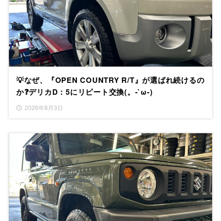
💡なぜ、『OPEN COUNTRY R/T』が選ばれ続けるの
か❓デリカD：5にリピート交換(。-`ω-)
2026年8月3日