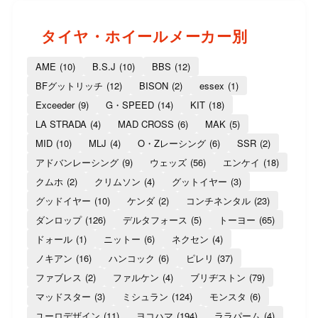
タイヤ・ホイールメーカー別
AME
(10)
B.S.J
(10)
BBS
(12)
BFグットリッチ
(12)
BISON
(2)
essex
(1)
Exceeder
(9)
G・SPEED
(14)
KIT
(18)
LA STRADA
(4)
MAD CROSS
(6)
MAK
(5)
MID
(10)
MLJ
(4)
O・Zレーシング
(6)
SSR
(2)
アドバンレーシング
(9)
ウェッズ
(56)
エンケイ
(18)
クムホ
(2)
クリムソン
(4)
グットイヤー
(3)
グッドイヤー
(10)
ケンダ
(2)
コンチネンタル
(23)
ダンロップ
(126)
デルタフォース
(5)
トーヨー
(65)
ドォール
(1)
ニットー
(6)
ネクセン
(4)
ノキアン
(16)
ハンコック
(6)
ピレリ
(37)
ファブレス
(2)
ファルケン
(4)
ブリヂストン
(79)
マッドスター
(3)
ミシュラン
(124)
モンスタ
(6)
ユーロデザイン
(11)
ヨコハマ
(194)
ララパーム
(4)