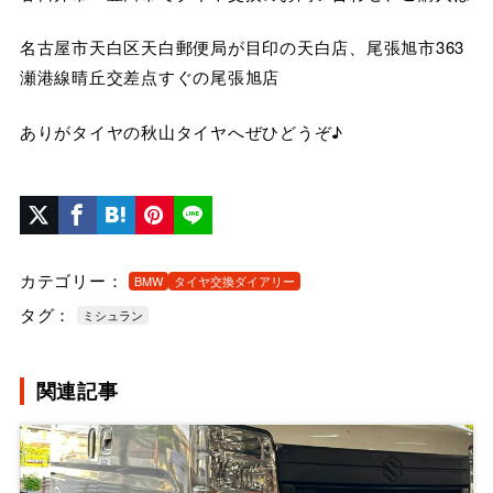
名古屋市天白区天白郵便局が目印の天白店、尾張旭市363
瀬港線晴丘交差点すぐの尾張旭店
ありがタイヤの秋山タイヤへぜひどうぞ♪
カテゴリー：
BMW
タイヤ交換ダイアリー
タグ：
ミシュラン
関連記事