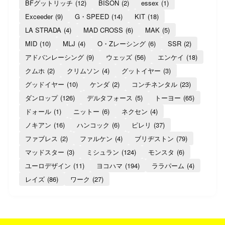
BFグットリッチ
(12)
BISON
(2)
essex
(1)
Exceeder
(9)
G・SPEED
(14)
KIT
(18)
LA STRADA
(4)
MAD CROSS
(6)
MAK
(5)
MID
(10)
MLJ
(4)
O・Zレーシング
(6)
SSR
(2)
アドバンレーシング
(9)
ウェッズ
(56)
エンケイ
(18)
クムホ
(2)
クリムソン
(4)
グットイヤー
(3)
グッドイヤー
(10)
ケンダ
(2)
コンチネンタル
(23)
ダンロップ
(126)
デルタフォース
(5)
トーヨー
(65)
ドォール
(1)
ニットー
(6)
ネクセン
(4)
ノキアン
(16)
ハンコック
(6)
ピレリ
(37)
ファブレス
(2)
ファルケン
(4)
ブリヂストン
(79)
マッドスター
(3)
ミシュラン
(124)
モンスタ
(6)
ユーロデザイン
(11)
ヨコハマ
(194)
ララパーム
(4)
レイズ
(86)
ワーク
(27)