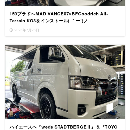
150プラドへMAD VANCE07×BFGoodrich All-
Terrain KO3をインストール( ｀ー´)ノ
2026年7月26日
ハイエースへ『weds STADTBERGEⅡ』＆『TOYO