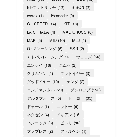
BFグットリッチ
(12)
BISON
(2)
essex
(1)
Exceeder
(9)
G・SPEED
(14)
KIT
(18)
LA STRADA
(4)
MAD CROSS
(6)
MAK
(5)
MID
(10)
MLJ
(4)
O・Zレーシング
(6)
SSR
(2)
アドバンレーシング
(9)
ウェッズ
(56)
エンケイ
(18)
クムホ
(2)
クリムソン
(4)
グットイヤー
(3)
グッドイヤー
(10)
ケンダ
(2)
コンチネンタル
(23)
ダンロップ
(126)
デルタフォース
(5)
トーヨー
(65)
ドォール
(1)
ニットー
(6)
ネクセン
(4)
ノキアン
(16)
ハンコック
(6)
ピレリ
(38)
ファブレス
(2)
ファルケン
(4)