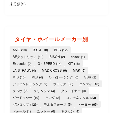
未分類
(2)
タイヤ・ホイールメーカー別
AME
(10)
B.S.J
(10)
BBS
(12)
BFグットリッチ
(12)
BISON
(2)
essex
(1)
Exceeder
(9)
G・SPEED
(14)
KIT
(18)
LA STRADA
(4)
MAD CROSS
(6)
MAK
(5)
MID
(10)
MLJ
(4)
O・Zレーシング
(6)
SSR
(2)
アドバンレーシング
(9)
ウェッズ
(56)
エンケイ
(18)
クムホ
(2)
クリムソン
(4)
グットイヤー
(3)
グッドイヤー
(10)
ケンダ
(2)
コンチネンタル
(23)
ダンロップ
(126)
デルタフォース
(5)
トーヨー
(65)
ドォール
(1)
ニットー
(6)
ネクセン
(4)