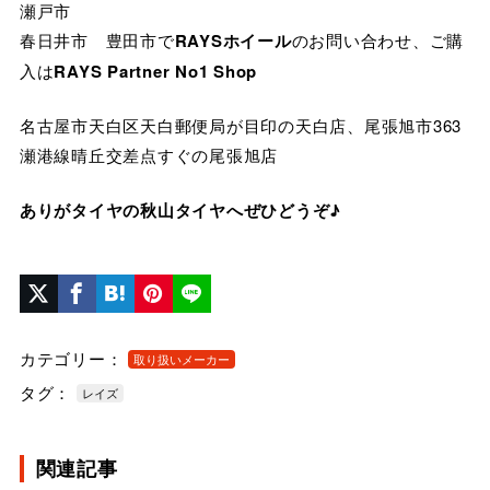
瀬戸市
春日井市 豊田市で
RAYSホイール
のお問い合わせ、ご購
入は
RAYS Partner No1 Shop
名古屋市天白区天白郵便局が目印の天白店、尾張旭市363
瀬港線晴丘交差点すぐの尾張旭店
ありがタイヤの秋山タイヤへぜひどうぞ♪
カテゴリー：
取り扱いメーカー
タグ：
レイズ
関連記事