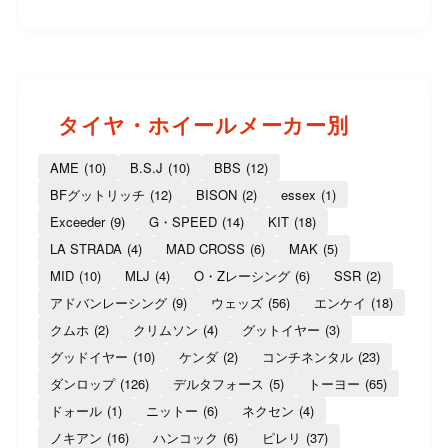
タイヤ・ホイールメーカー別
AME
(10)
B.S.J
(10)
BBS
(12)
BFグットリッチ
(12)
BISON
(2)
essex
(1)
Exceeder
(9)
G・SPEED
(14)
KIT
(18)
LA STRADA
(4)
MAD CROSS
(6)
MAK
(5)
MID
(10)
MLJ
(4)
O・Zレーシング
(6)
SSR
(2)
アドバンレーシング
(9)
ウェッズ
(56)
エンケイ
(18)
クムホ
(2)
クリムソン
(4)
グットイヤー
(3)
グッドイヤー
(10)
ケンダ
(2)
コンチネンタル
(23)
ダンロップ
(126)
デルタフォース
(5)
トーヨー
(65)
ドォール
(1)
ニットー
(6)
ネクセン
(4)
ノキアン
(16)
ハンコック
(6)
ピレリ
(37)