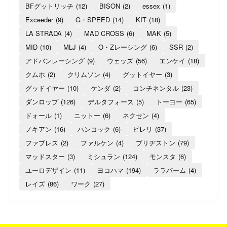
BFグットリッチ
(12)
BISON
(2)
essex
(1)
Exceeder
(9)
G・SPEED
(14)
KIT
(18)
LA STRADA
(4)
MAD CROSS
(6)
MAK
(5)
MID
(10)
MLJ
(4)
O・Zレーシング
(6)
SSR
(2)
アドバンレーシング
(9)
ウェッズ
(56)
エンケイ
(18)
クムホ
(2)
クリムソン
(4)
グットイヤー
(3)
グッドイヤー
(10)
ケンダ
(2)
コンチネンタル
(23)
ダンロップ
(126)
デルタフォース
(5)
トーヨー
(65)
ドォール
(1)
ニットー
(6)
ネクセン
(4)
ノキアン
(16)
ハンコック
(6)
ピレリ
(37)
ファブレス
(2)
ファルケン
(4)
ブリヂストン
(79)
マッドスター
(3)
ミシュラン
(124)
モンスタ
(6)
ユーロデザイン
(11)
ヨコハマ
(194)
ララパーム
(4)
レイズ
(86)
ワーク
(27)