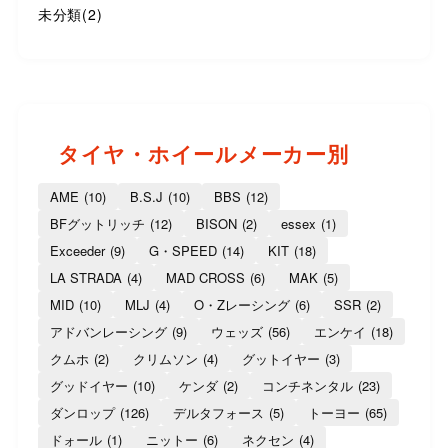
未分類
(2)
タイヤ・ホイールメーカー別
AME
(10)
B.S.J
(10)
BBS
(12)
BFグットリッチ
(12)
BISON
(2)
essex
(1)
Exceeder
(9)
G・SPEED
(14)
KIT
(18)
LA STRADA
(4)
MAD CROSS
(6)
MAK
(5)
MID
(10)
MLJ
(4)
O・Zレーシング
(6)
SSR
(2)
アドバンレーシング
(9)
ウェッズ
(56)
エンケイ
(18)
クムホ
(2)
クリムソン
(4)
グットイヤー
(3)
グッドイヤー
(10)
ケンダ
(2)
コンチネンタル
(23)
ダンロップ
(126)
デルタフォース
(5)
トーヨー
(65)
ドォール
(1)
ニットー
(6)
ネクセン
(4)