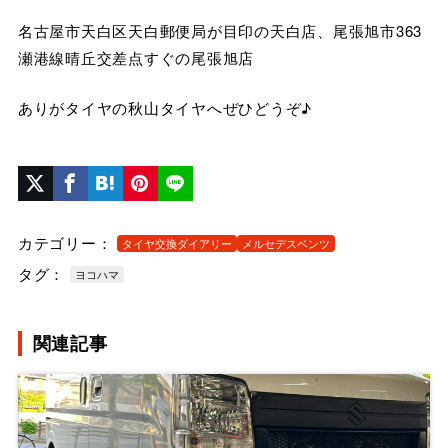
名古屋市天白区天白郵便局が目印の天白店、尾張旭市363
瀬港線晴丘交差点すぐの尾張旭店
ありがタイヤの秋山タイヤへぜひどうぞ♪
カテゴリー：
タイヤ交換ダイアリー
メルセデスベンツ
タグ：
ヨコハマ
関連記事