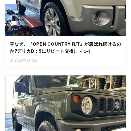
💡なぜ、『OPEN COUNTRY R/T』が選ばれ続けるの
か❓デリカD：5にリピート交換(。-`ω-)
2026年8月3日