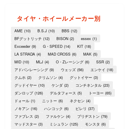
タイヤ・ホイールメーカー別
AME
(10)
B.S.J
(10)
BBS
(12)
BFグットリッチ
(12)
BISON
(2)
essex
(1)
Exceeder
(9)
G・SPEED
(14)
KIT
(18)
LA STRADA
(4)
MAD CROSS
(6)
MAK
(5)
MID
(10)
MLJ
(4)
O・Zレーシング
(6)
SSR
(2)
アドバンレーシング
(9)
ウェッズ
(56)
エンケイ
(18)
クムホ
(2)
クリムソン
(4)
グットイヤー
(3)
グッドイヤー
(10)
ケンダ
(2)
コンチネンタル
(23)
ダンロップ
(126)
デルタフォース
(5)
トーヨー
(65)
ドォール
(1)
ニットー
(6)
ネクセン
(4)
ノキアン
(16)
ハンコック
(6)
ピレリ
(37)
ファブレス
(2)
ファルケン
(4)
ブリヂストン
(79)
マッドスター
(3)
ミシュラン
(125)
モンスタ
(6)