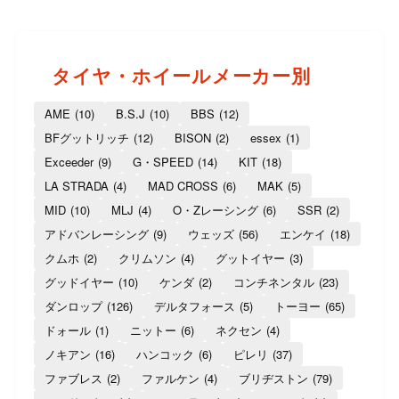
タイヤ・ホイールメーカー別
AME
(10)
B.S.J
(10)
BBS
(12)
BFグットリッチ
(12)
BISON
(2)
essex
(1)
Exceeder
(9)
G・SPEED
(14)
KIT
(18)
LA STRADA
(4)
MAD CROSS
(6)
MAK
(5)
MID
(10)
MLJ
(4)
O・Zレーシング
(6)
SSR
(2)
アドバンレーシング
(9)
ウェッズ
(56)
エンケイ
(18)
クムホ
(2)
クリムソン
(4)
グットイヤー
(3)
グッドイヤー
(10)
ケンダ
(2)
コンチネンタル
(23)
ダンロップ
(126)
デルタフォース
(5)
トーヨー
(65)
ドォール
(1)
ニットー
(6)
ネクセン
(4)
ノキアン
(16)
ハンコック
(6)
ピレリ
(37)
ファブレス
(2)
ファルケン
(4)
ブリヂストン
(79)