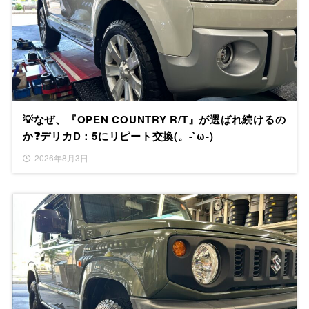
💡なぜ、『OPEN COUNTRY R/T』が選ばれ続けるの
か❓デリカD：5にリピート交換(。-`ω-)
2026年8月3日