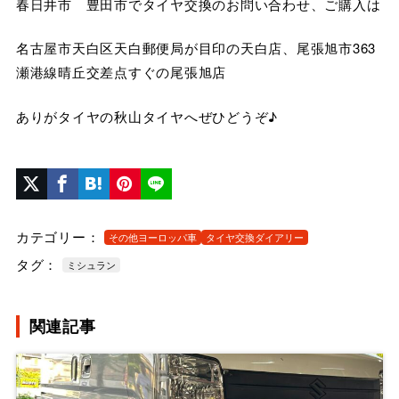
春日井市 豊田市でタイヤ交換のお問い合わせ、ご購入は
名古屋市天白区天白郵便局が目印の天白店、尾張旭市363
瀬港線晴丘交差点すぐの尾張旭店
ありがタイヤの秋山タイヤへぜひどうぞ♪
カテゴリー：
その他ヨーロッパ車
タイヤ交換ダイアリー
タグ：
ミシュラン
関連記事