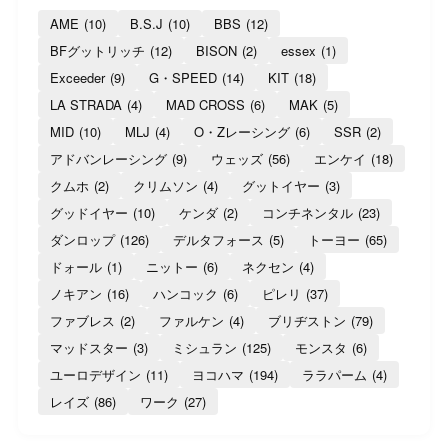
AME
(10)
B.S.J
(10)
BBS
(12)
BFグットリッチ
(12)
BISON
(2)
essex
(1)
Exceeder
(9)
G・SPEED
(14)
KIT
(18)
LA STRADA
(4)
MAD CROSS
(6)
MAK
(5)
MID
(10)
MLJ
(4)
O・Zレーシング
(6)
SSR
(2)
アドバンレーシング
(9)
ウェッズ
(56)
エンケイ
(18)
クムホ
(2)
クリムソン
(4)
グットイヤー
(3)
グッドイヤー
(10)
ケンダ
(2)
コンチネンタル
(23)
ダンロップ
(126)
デルタフォース
(5)
トーヨー
(65)
ドォール
(1)
ニットー
(6)
ネクセン
(4)
ノキアン
(16)
ハンコック
(6)
ピレリ
(37)
ファブレス
(2)
ファルケン
(4)
ブリヂストン
(79)
マッドスター
(3)
ミシュラン
(125)
モンスタ
(6)
ユーロデザイン
(11)
ヨコハマ
(194)
ララパーム
(4)
レイズ
(86)
ワーク
(27)