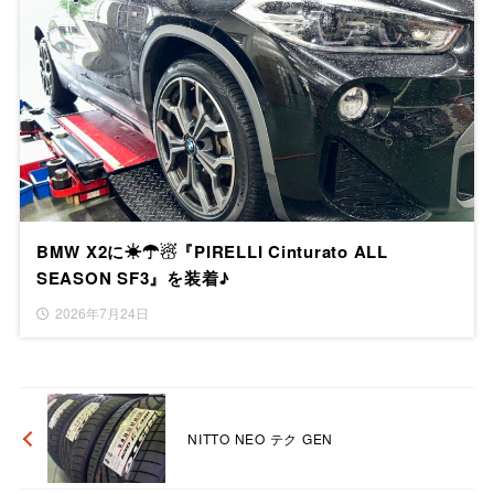
BMW X2に☀☂☃『PIRELLI Cinturato ALL
SEASON SF3』を装着♪
2026年7月24日
NITTO NEO テク GEN