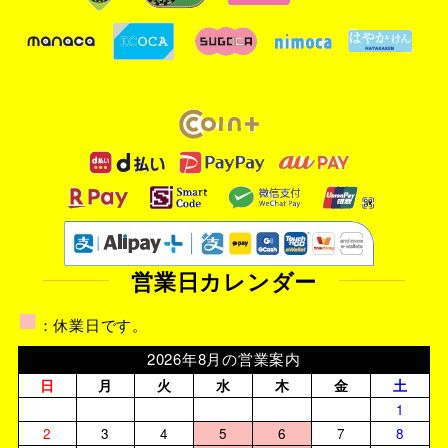
営業日カレンダー
■
：休業日です。
2026年8月の営業案内
日
月
火
水
木
金
土
1
2
3
4
5
6
7
8