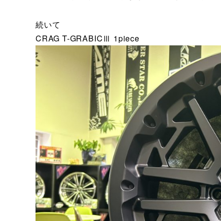
続いて
CRAG T-GRABICⅢ 1piece