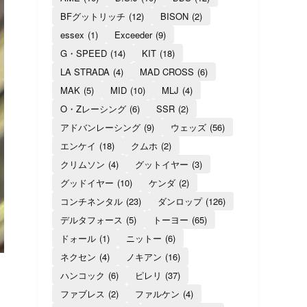
BFグットリッチ
(12)
BISON
(2)
essex
(1)
Exceeder
(9)
G・SPEED
(14)
KIT
(18)
LA STRADA
(4)
MAD CROSS
(6)
MAK
(5)
MID
(10)
MLJ
(4)
O・Zレーシング
(6)
SSR
(2)
アドバンレーシング
(9)
ウェッズ
(56)
エンケイ
(18)
クムホ
(2)
クリムソン
(4)
グットイヤー
(3)
グッドイヤー
(10)
ケンダ
(2)
コンチネンタル
(23)
ダンロップ
(126)
デルタフォース
(5)
トーヨー
(65)
ドォール
(1)
ニットー
(6)
ネクセン
(4)
ノキアン
(16)
ハンコック
(6)
ピレリ
(37)
ファブレス
(2)
ファルケン
(4)