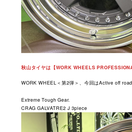
秋山タイヤは【WORK WHEELS PROFESSI
WORK WHEEL＜第2弾＞、今回はActive off ro
Extreme Tough Gear.
CRAG GALVATRE2 J 3piece