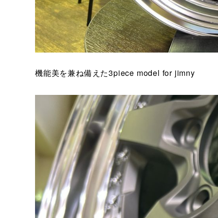
機能美を兼ね備えた3piece model for jimny