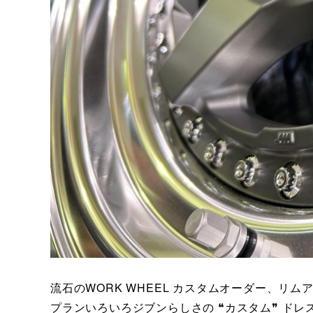
流石のWORK WHEEL カスタムオーダー、リ
プランいろいろジブンらしさの ❝カスタム❞ ド