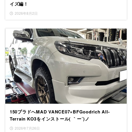
イズ編！
2026年8月2日
150プラドへMAD VANCE07×BFGoodrich All-
Terrain KO3をインストール( ｀ー´)ノ
2026年7月26日