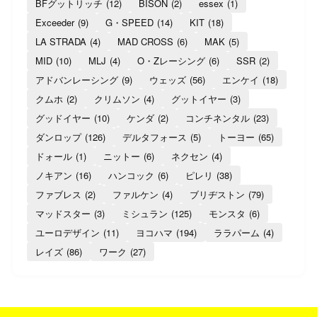
BFグットリッチ
(12)
BISON
(2)
essex
(1)
Exceeder
(9)
G・SPEED
(14)
KIT
(18)
LA STRADA
(4)
MAD CROSS
(6)
MAK
(5)
MID
(10)
MLJ
(4)
O・Zレーシング
(6)
SSR
(2)
アドバンレーシング
(9)
ウェッズ
(56)
エンケイ
(18)
クムホ
(2)
クリムソン
(4)
グットイヤー
(3)
グッドイヤー
(10)
ケンダ
(2)
コンチネンタル
(23)
ダンロップ
(126)
デルタフォース
(5)
トーヨー
(65)
ドォール
(1)
ニットー
(6)
ネクセン
(4)
ノキアン
(16)
ハンコック
(6)
ピレリ
(38)
ファブレス
(2)
ファルケン
(4)
ブリヂストン
(79)
マッドスター
(3)
ミシュラン
(125)
モンスタ
(6)
ユーロデザイン
(11)
ヨコハマ
(194)
ララパーム
(4)
レイズ
(86)
ワーク
(27)