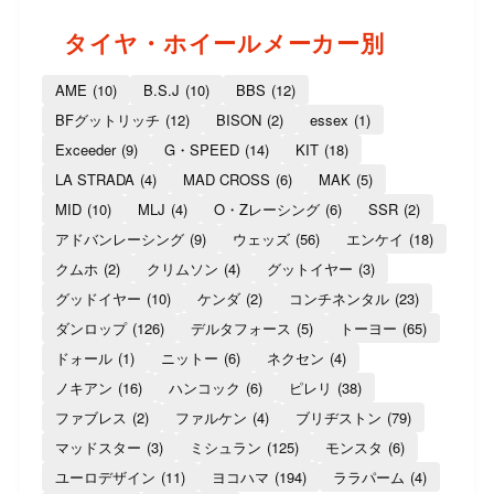
タイヤ・ホイールメーカー別
AME
(10)
B.S.J
(10)
BBS
(12)
BFグットリッチ
(12)
BISON
(2)
essex
(1)
Exceeder
(9)
G・SPEED
(14)
KIT
(18)
LA STRADA
(4)
MAD CROSS
(6)
MAK
(5)
MID
(10)
MLJ
(4)
O・Zレーシング
(6)
SSR
(2)
アドバンレーシング
(9)
ウェッズ
(56)
エンケイ
(18)
クムホ
(2)
クリムソン
(4)
グットイヤー
(3)
グッドイヤー
(10)
ケンダ
(2)
コンチネンタル
(23)
ダンロップ
(126)
デルタフォース
(5)
トーヨー
(65)
ドォール
(1)
ニットー
(6)
ネクセン
(4)
ノキアン
(16)
ハンコック
(6)
ピレリ
(38)
ファブレス
(2)
ファルケン
(4)
ブリヂストン
(79)
マッドスター
(3)
ミシュラン
(125)
モンスタ
(6)
ユーロデザイン
(11)
ヨコハマ
(194)
ララパーム
(4)