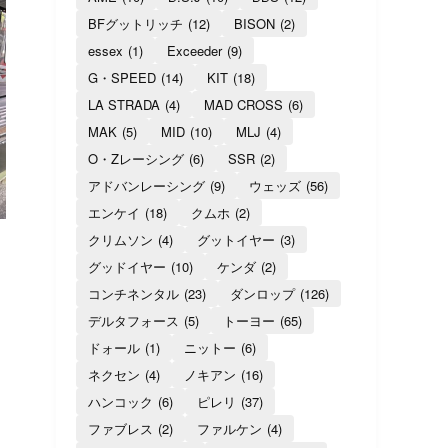
BFグットリッチ
(12)
BISON
(2)
essex
(1)
Exceeder
(9)
G・SPEED
(14)
KIT
(18)
LA STRADA
(4)
MAD CROSS
(6)
MAK
(5)
MID
(10)
MLJ
(4)
O・Zレーシング
(6)
SSR
(2)
アドバンレーシング
(9)
ウェッズ
(56)
エンケイ
(18)
クムホ
(2)
クリムソン
(4)
グットイヤー
(3)
グッドイヤー
(10)
ケンダ
(2)
コンチネンタル
(23)
ダンロップ
(126)
デルタフォース
(5)
トーヨー
(65)
ドォール
(1)
ニットー
(6)
ネクセン
(4)
ノキアン
(16)
ハンコック
(6)
ピレリ
(37)
ファブレス
(2)
ファルケン
(4)