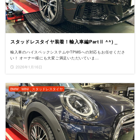
スタッドレスタイヤ装着！輸入車編PartⅡ ^^) _
輸入車のハイスペックシステムやTPMSへの対応もお任せくださ
い！ オーナー様にも大変ご満足いただいていま…
2026年1月16日
BMW
MINI
スタッドレスタイヤ