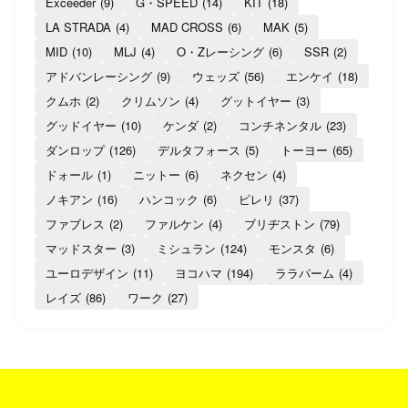
Exceeder
(9)
G・SPEED
(14)
KIT
(18)
LA STRADA
(4)
MAD CROSS
(6)
MAK
(5)
MID
(10)
MLJ
(4)
O・Zレーシング
(6)
SSR
(2)
アドバンレーシング
(9)
ウェッズ
(56)
エンケイ
(18)
クムホ
(2)
クリムソン
(4)
グットイヤー
(3)
グッドイヤー
(10)
ケンダ
(2)
コンチネンタル
(23)
ダンロップ
(126)
デルタフォース
(5)
トーヨー
(65)
ドォール
(1)
ニットー
(6)
ネクセン
(4)
ノキアン
(16)
ハンコック
(6)
ピレリ
(37)
ファブレス
(2)
ファルケン
(4)
ブリヂストン
(79)
マッドスター
(3)
ミシュラン
(124)
モンスタ
(6)
ユーロデザイン
(11)
ヨコハマ
(194)
ララパーム
(4)
レイズ
(86)
ワーク
(27)